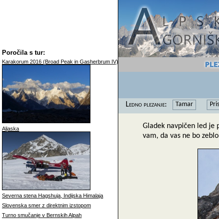
Poročila s tur:
Karakorum 2016 (Broad Peak in Gasherbrum IV)
Ledno plezanje:
Tamar
Pri
Gladek navpičen led je 
Aljaska
vam, da vas ne bo zeblo
Severna stena Hagshuja, Indijska Himalaja
Slovenska smer z direktnim izstopom
Turno smučanje v Bernskih Alpah