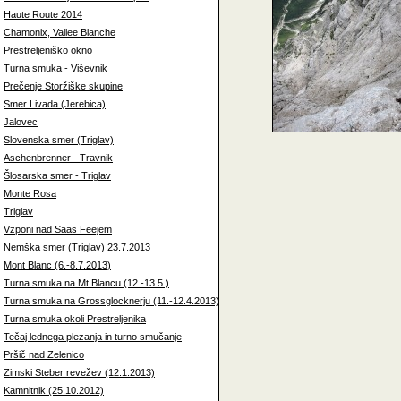
Haute Route 2014
Chamonix, Vallee Blanche
Prestreljeniško okno
Turna smuka - Viševnik
Prečenje Storžiške skupine
Smer Livada (Jerebica)
Jalovec
Slovenska smer (Triglav)
Aschenbrenner - Travnik
Šlosarska smer - Triglav
Monte Rosa
Triglav
Vzponi nad Saas Feejem
Nemška smer (Triglav) 23.7.2013
Mont Blanc (6.-8.7.2013)
Turna smuka na Mt Blancu (12.-13.5.)
Turna smuka na Grossglocknerju (11.-12.4.2013)
Turna smuka okoli Prestreljenika
Tečaj lednega plezanja in turno smučanje
Pršič nad Zelenico
Zimski Steber revežev (12.1.2013)
Kamnitnik (25.10.2012)