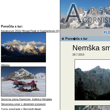
Poročila s tur:
Karakorum 2016 (Broad Peak in Gasherbrum IV)
Poro�ila s tur
Nemška sme
28.7.2013
Aljaska
Severna stena Hagshuja, Indijska Himalaja
Slovenska smer z direktnim izstopom
Turno smučanje v Bernskih Alpah